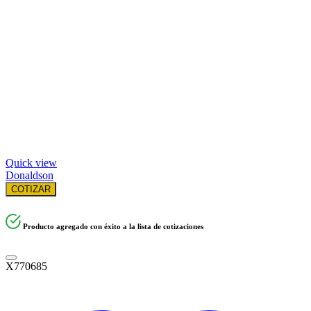
Quick view
Donaldson
COTIZAR
Producto agregado con éxito a la lista de cotizaciones
X770685